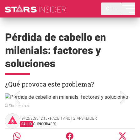
CL
Pérdida de cabello en
milenials: factores y
soluciones
¿Qué provoca este problema?
© Shutterstock
19/02/2025 12:15 ‧ HACE 1 AÑO | STARSINSIDER
SALUD
CURIOSIDADES