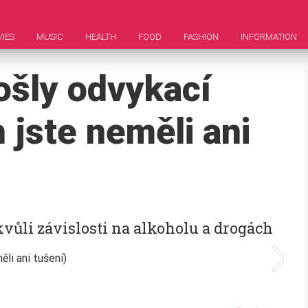
IES
MUSIC
HEALTH
FOOD
FASHION
INFORMATION
rošly odvykací
 jste neměli ani
ůli závislosti na alkoholu a drogách