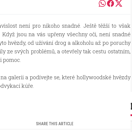
vislost není pro nikoho snadné. Ještě těžší to však
ů. Když jsou na vás upřeny všechny oči, není snadné
yto hvězdy, od užívání drog a alkoholu až po poruchy
čily ze svých problémů, a otevřely tak cestu ostatním,
li pomoc.
 na galerii a podívejte se, které hollywoodské hvězdy
odvykací kúře.
SHARE THIS ARTICLE