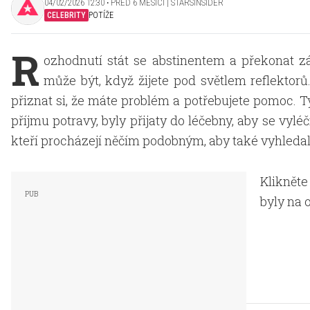
04/02/2026 12:30 ‧ PŘED 6 MĚSÍCI | STARSINSIDER
CELEBRITY
POTÍŽE
R
ozhodnutí stát se abstinentem a překonat zá
může být, když žijete pod světlem reflektor
přiznat si, že máte problém a potřebujete pomoc. T
příjmu potravy, byly přijaty do léčebny, aby se vylé
kteří procházejí něčím podobným, aby také vyhleda
Klikněte
byly na 