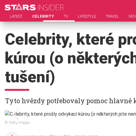
LATEST
CELEBRITY
TV
LIFESTYLE
TRAVEL
MOV
Celebrity, které p
kúrou (o některých
tušení)
Tyto hvězdy potřebovaly pomoc hlavně kv
© Getty Images