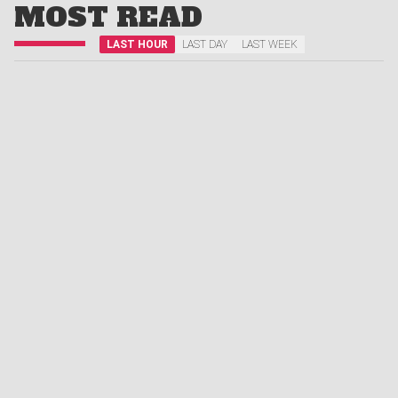
MOST READ
LAST HOUR
LAST DAY
LAST WEEK