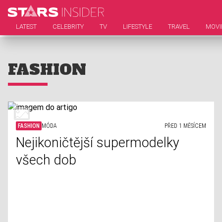
LATEST
CELEBRITY
TV
LIFESTYLE
TRAVEL
MOVI
FASHION
FASHION
MÓDA
PŘED 1 MĚSÍCEM
Nejikoničtější supermodelky
všech dob