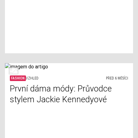
FASHION
VZHLED
PŘED 6 MĚSÍCI
První dáma módy: Průvodce
stylem Jackie Kennedyové