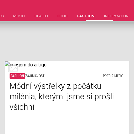
ES
MUSIC
HEALTH
FOOD
FASHION
INFORMATION
FASHION
ZAJÍMAVOSTI
PŘED 2 MĚSÍCI
Módní výstřelky z počátku
milénia, kterými jsme si prošli
všichni