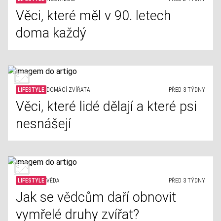
Věci, které měl v 90. letech
doma každý
LIFESTYLE
DOMÁCÍ ZVÍŘATA
PŘED 3 TÝDNY
Věci, které lidé dělají a které psi
nesnášejí
LIFESTYLE
VĚDA
PŘED 3 TÝDNY
Jak se vědcům daří obnovit
vymřelé druhy zvířat?