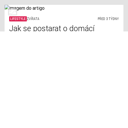
LIFESTYLE
HISTORIE
PŘED 3 TÝDNY
Zrada nebo strategie? Země,
které během druhé světové
války změnily stranu
LIFESTYLE
PSYCHOLOGIE
PŘED 3 TÝDNY
Má pořadí narození vliv na vaši
osobnost?
LIFESTYLE
KŘESŤANSTVÍ
PŘED 3 TÝDNY