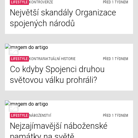
LIFESTYLE
KONTROVERZE
PŘED 1 TÝDNEM
Největší skandály Organizace
spojených národů
LIFESTYLE
KONTRAFAKTUÁLNÍ HISTORIE
PŘED 1 TÝDNEM
Co kdyby Spojenci druhou
světovou válku prohráli?
LIFESTYLE
NÁBOŽENSTVÍ
PŘED 1 TÝDNEM
Nejzajímavější náboženské
památky na světě