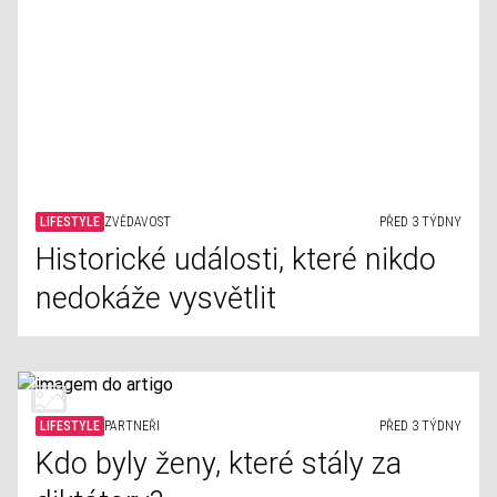
Historické události, které nikdo
nedokáže vysvětlit
LIFESTYLE
PARTNEŘI
PŘED 3 TÝDNY
Kdo byly ženy, které stály za
diktátory?
LIFESTYLE
HYGIENA
PŘED 3 TÝDNY
Jak často byste měli čistit tyto
předměty denní potřeby