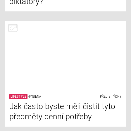
LIFESTYLE
ZVÍŘATA
PŘED 3 TÝDNY
Jak se postarat o domácí
mazlíčky během vlny veder
LIFESTYLE
ZAJÍMAVOSTI
PŘED 3 TÝDNY
Starověké představy o ženském
těle