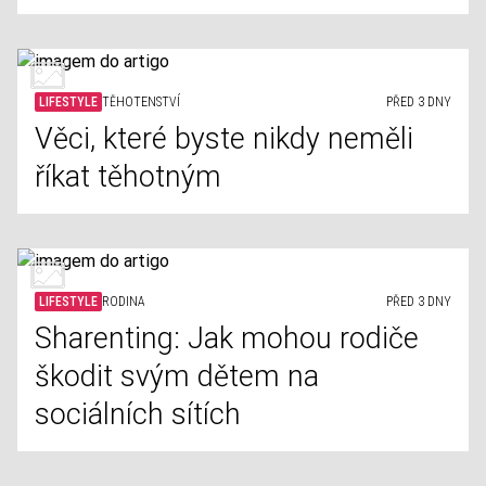
LIFESTYLE
TĚHOTENSTVÍ
PŘED 3 DNY
Věci, které byste nikdy neměli
říkat těhotným
LIFESTYLE
RODINA
PŘED 3 DNY
Sharenting: Jak mohou rodiče
škodit svým dětem na
sociálních sítích