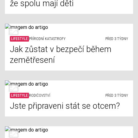
že spolu mají děti
LIFESTYLE
PŘÍRODNÍ KATASTROFY
PŘED 3 TÝDNY
Jak zůstat v bezpečí během
zemětřesení
LIFESTYLE
RODIČOVSTVÍ
PŘED 3 TÝDNY
Jste připraveni stát se otcem?