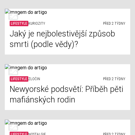
LIFESTYLE
KURIOZITY
PŘED 2 TÝDNY
Jaký je nejbolestivější způsob
smrti (podle vědy)?
LIFESTYLE
ZLOČIN
PŘED 2 TÝDNY
Newyorské podsvětí: Příběh pěti
mafiánských rodin
LIFESTYLE
NOSTALGIE
PŘED 2 TÝDNY