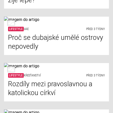
žije lépe?
LIFESTYLE
UAE
PŘED 3 TÝDNY
Proč se dubajské umělé ostrovy
nepovedly
LIFESTYLE
KŘESŤANSTVÍ
PŘED 3 TÝDNY
Rozdíly mezi pravoslavnou a
katolickou církví