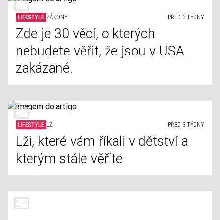
LIFESTYLE
ZÁKONY
PŘED 3 TÝDNY
Zde je 30 věcí, o kterých
nebudete věřit, že jsou v USA
zakázané.
LIFESTYLE
LŽI
PŘED 3 TÝDNY
Lži, které vám říkali v dětství a
kterým stále věříte
LIFESTYLE
ZVĚDAVOST
PŘED 3 TÝDNY