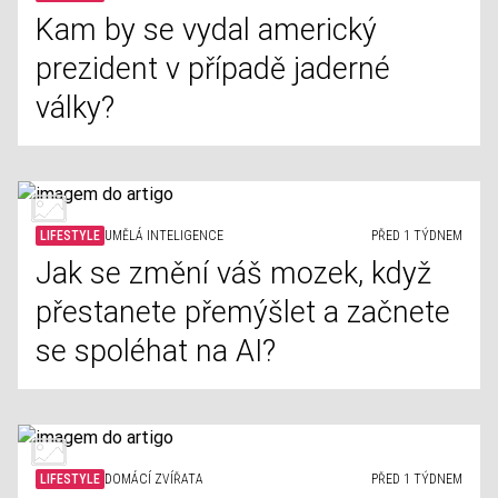
Kam by se vydal americký
prezident v případě jaderné
války?
LIFESTYLE
UMĚLÁ INTELIGENCE
PŘED 1 TÝDNEM
Jak se změní váš mozek, když
přestanete přemýšlet a začnete
se spoléhat na AI?
LIFESTYLE
DOMÁCÍ ZVÍŘATA
PŘED 1 TÝDNEM