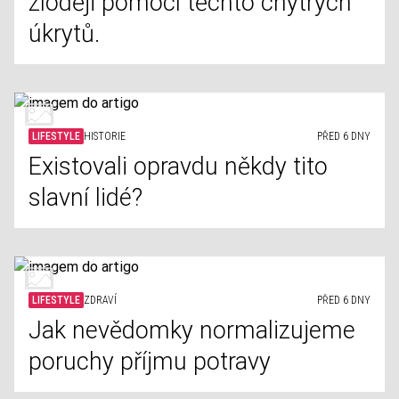
zloději pomocí těchto chytrých
úkrytů.
LIFESTYLE
HISTORIE
PŘED 6 DNY
Existovali opravdu někdy tito
slavní lidé?
LIFESTYLE
ZDRAVÍ
PŘED 6 DNY
Jak nevědomky normalizujeme
poruchy příjmu potravy