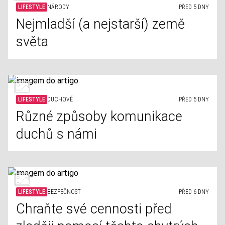
LIFESTYLE
NÁRODY
PŘED 5 DNY
Nejmladší (a nejstarší) země
světa
LIFESTYLE
DUCHOVÉ
PŘED 5 DNY
Různé způsoby komunikace
duchů s námi
LIFESTYLE
BEZPEČNOST
PŘED 6 DNY
Chraňte své cennosti před