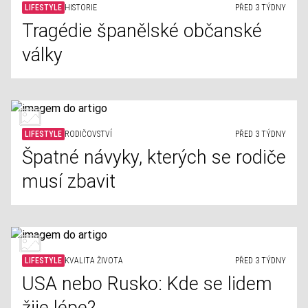
LIFESTYLE
HISTORIE
PŘED 3 TÝDNY
Tragédie španělské občanské
války
LIFESTYLE
RODIČOVSTVÍ
PŘED 3 TÝDNY
Špatné návyky, kterých se rodiče
musí zbavit
LIFESTYLE
KVALITA ŽIVOTA
PŘED 3 TÝDNY
USA nebo Rusko: Kde se lidem