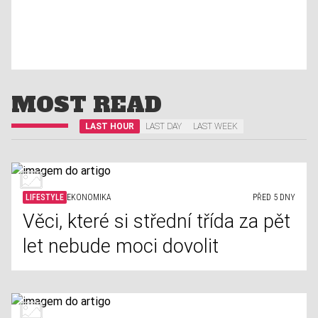
MOST READ
LAST HOUR
LAST DAY
LAST WEEK
LIFESTYLE
EKONOMIKA
PŘED 5 DNY
Věci, které si střední třída za pět
let nebude moci dovolit