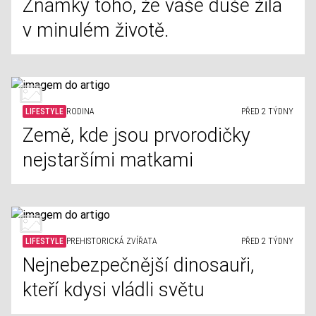
Známky toho, že vaše duše žila
v minulém životě.
LIFESTYLE
RODINA
PŘED 2 TÝDNY
Země, kde jsou prvorodičky
nejstaršími matkami
LIFESTYLE
PREHISTORICKÁ ZVÍŘATA
PŘED 2 TÝDNY
Nejnebezpečnější dinosauři,
kteří kdysi vládli světu