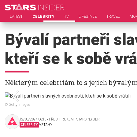
LATEST
CELEBRITY
TV
LIFESTYLE
TRAVEL
MOV
Bývalí partneři sl
kteří se k sobě vrát
Některým celebritám to s jejich bývalým
© Getty Images
12/08/2024 06:15 ‧ PŘED 1 ROKEM | STARSINSIDER
CELEBRITY
VZTAHY