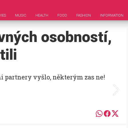
IES
MUSIC
HEALTH
FOOD
FASHION
INFORMATION
avných osobností,
ili
i partnery vyšlo, některým zas ne!