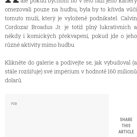
ale pokud bychom ho v této fázi jeho kariéry
omezovali pouze na hudbu, byla by to křivda vůči
tomuto muži, který je vyloženě podnikatel. Calvin
Cordozar Broadus Jr. je totiž plný lukrativních a
někdy i komických překvapení, pokud jde o jeho
různé aktivity mimo hudbu.
Klikněte do galerie a podívejte se, jak vybudoval (a
stále rozšiřuje) své impérium v hodnotě 160 milionů
dolarů.
SHARE
THIS
ARTICLE