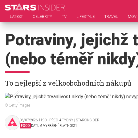
LATEST
CELEBRITY
TV
LIFESTYLE
TRAVEL
MOVI
Potraviny, jejichž 
(nebo téměř nikdy
To nejlepší z velkoobchodních nákupů
© Getty Images
06/07/2026 11:30 ‧ PŘED 4 TÝDNY | STARSINSIDER
FOOD
DATUM VYPRŠENÍ PLATNOSTI