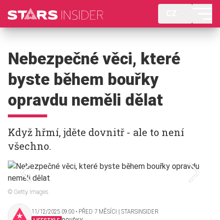
CZ
Nebezpečné věci, které
byste během bouřky
opravdu neměli dělat
Když hřmí, jděte dovnitř - ale to není
všechno.
© Getty Images
11/12/2025 09:00 ‧ PŘED 7 MĚSÍCI | STARSINSIDER