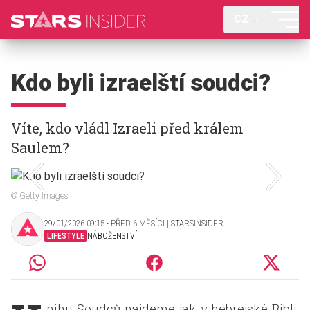
CZ
Kdo byli izraelští soudci?
Víte, kdo vládl Izraeli před králem
Saulem?
© Getty Images
29/01/2026 09:15 ‧ PŘED 6 MĚSÍCI | STARSINSIDER
LIFESTYLE
NÁBOŽENSTVÍ
nihu Soudců najdeme jak v hebrejské Bibli,