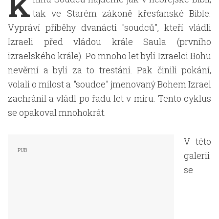
K
tak ve Starém zákoně křesťanské Bible.
Vypráví příběhy dvanácti "soudců", kteří vládli
Izraeli před vládou krále Saula (prvního
izraelského krále). Po mnoho let byli Izraelci Bohu
nevěrní a byli za to trestáni. Pak činili pokání,
volali o milost a "soudce" jmenovaný Bohem Izrael
zachránil a vládl po řadu let v míru. Tento cyklus
se opakoval mnohokrát.
V této
galerii
se