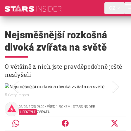
CZ
Nejsměšnější rozkošná
divoká zvířata na světě
O většině z nich jste pravděpodobně ještě
neslyšeli
© Getty Images
06/07/2025 09:00 ‧ PŘED 1 ROKEM | STARSINSIDER
LIFESTYLE
ZVÍŘATA