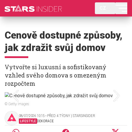
CZ
Cenově dostupné způsoby,
jak zdražit svůj domov
Vytvořte si luxusní a sofistikovaný
vzhled svého domova s omezeným
rozpočtem
© Getty Images
08/07/2026 10:15 ‧ PŘED 4 TÝDNY | STARSINSIDER
LIFESTYLE
DEKORACE