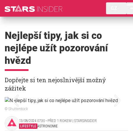
CZ
Nejlepší tipy, jak si co
nejlépe užít pozorování
hvězd
Dopřejte si ten nejoslnivější možný
zážitek
© Shutterstock
13/08/2024 07:30 ‧ PŘED 1 ROKEM | STARSINSIDER
LIFESTYLE
ASTRONOMIE