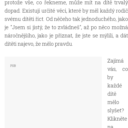
protože vše, co řekneme, může mít na dítě trvalý
dopad. Existují určité věci, které by měl každý rodič
svému dítěti říct. Od něčeho tak jednoduchého, jako
je "Jsem si jistý, že to zvládneš", až po něco možná
náročnějšího, jako je přiznat, že jste se mýlili, a dát
dítěti najevo, že mělo pravdu.
Zajímá
vás, co
by
každé
dítě
mělo
slyšet?
Klikněte
na