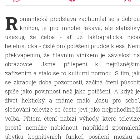
R
omantická představa zachumlat se s dobrou
knihou, je pro mnohé lákavá, ale statistiky
ukazují, že četba - ať už faktografická nebo
beletristická - čistě pro potěšení prudce klesá. Není
překvapením, že hlavním viníkem je závislost na
obrazovce. Jsme přilepeni k nejrůznějším
zařízením a stalo se to kulturní normou. S tím, jak
se zkracuje doba pozornosti, začíná čtení působit
spíše jako povinnost než jako potěšení. A když je
život hektický a máme málo „času pro sebe“,
sledování televize se často jeví jako nejpohodlnější
volba. Přitom čtení nabízí výhody, které televize
prostě nemůže nabídnout, například zpomalení
úbytku kognitivních funkcí, posílení mozku a