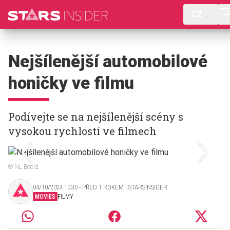
CZ
Nejšílenější automobilové
honičky ve filmu
Podívejte se na nejšílenější scény s
vysokou rychlostí ve filmech
© NL Beeld
04/10/2024 10:30 ‧ PŘED 1 ROKEM | STARSINSIDER
MOVIES
FILMY