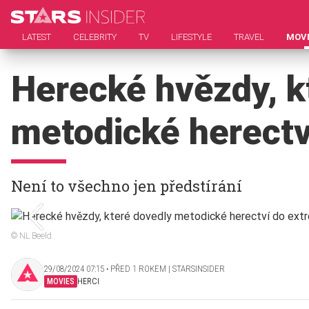
LATEST
CELEBRITY
TV
LIFESTYLE
TRAVEL
MOV
Herecké hvězdy, k
metodické herectv
Není to všechno jen předstírání
© NL Beeld
29/08/2024 07:15 ‧ PŘED 1 ROKEM | STARSINSIDER
MOVIES
HERCI