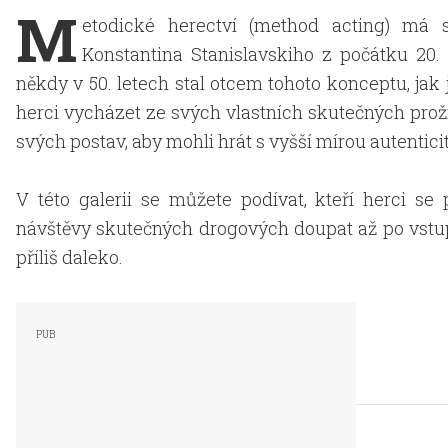
M
etodické herectví (method acting) má s
Konstantina Stanislavskiho z počátku 20. s
někdy v 50. letech stal otcem tohoto konceptu, jak
herci vycházet ze svých vlastních skutečných prož
svých postav, aby mohli hrát s vyšší mírou autenticit
V této galerii se můžete podívat, kteří herci s
návštěvy skutečných drogových doupat až po vstup
příliš daleko.