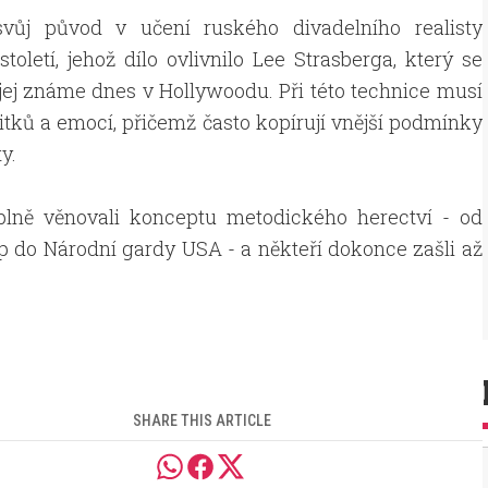
vůj původ v učení ruského divadelního realisty
toletí, jehož dílo ovlivnilo Lee Strasberga, který se
 jej známe dnes v Hollywoodu. Při této technice musí
itků a emocí, přičemž často kopírují vnější podmínky
y.
e plně věnovali konceptu metodického herectví - od
 do Národní gardy USA - a někteří dokonce zašli až
SHARE THIS ARTICLE