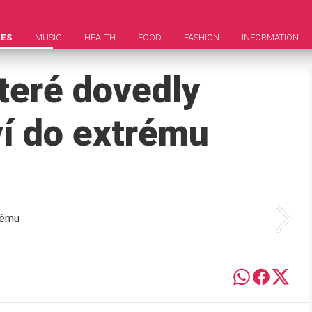
IES
MUSIC
HEALTH
FOOD
FASHION
INFORMATION
teré dovedly
í do extrému