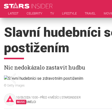
LATEST
CELEBRITY
TV
LIFESTYLE
TRAVEL
MOVI
Slavní hudebníci 
postižením
Nic nedokázalo zastavit hudbu
© Getty Images
10/03/2026 10:00 ‧ PŘED 4 MĚSÍCI | STARSINSIDER
MUSIC
UMĚLCI