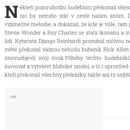
N
ěkteří pozoruhodní hudebníci překonali tělesn
nic by nemělo stát v cestě našim snům. D
výjimečné melodie, a dokázali, že kde je vůle, ta
Stevie Wonder a Ray Charles se staly ikonami a s
lidí. Kytarista Django Reinhardt proměnil ničivou 
světě překonal vážnou nehodu bubeník Rick Allen z
znovuobjevil svůj zvuk.Příběhy těchto hudebník
inovovat a vytvářet hluboké umění; a to i uprostřed
kteří překonali všechny překážky, takže ani ty nejt