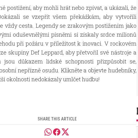
é postižení, aby mohli hrát nebo zpívat, a ukázali, že
okázali se vzepřít všem překážkám, aby vytvořili
m je vždy cesta. Legendy se zrakovým postižením jako
vými oduševnělými písněmi si získaly srdce milionů
nehodu při požáru v příležitost k inovaci. V rockovém
e skupiny Def Leppard, aby přetvořil své nástroje a
ů jsou důkazem lidské schopnosti přizpůsobit se,
 osobní nepřízně osudu. Klikněte a objevte hudebníky,
ěžší okolnosti nedokázaly umlčet hudbu!
SHARE THIS ARTICLE