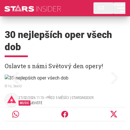
CZ
30 nejlepších oper všech
dob
Oslavte s námi Světový den opery!
© NL Beeld
27/02/2026 11:15 ‧ PŘED 5 MĚSÍCI | STARSINSIDER
MUSIC
JEVIŠTĚ