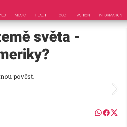
IES
MUSIC
HEALTH
FOOD
FASHION
INFORMATION
země světa -
meriky?
tnou pověst.