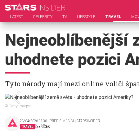
LATEST
CELEBRITY
TV
LIFESTYLE
TRAVEL
MOV
Nejneoblíbenější 
uhodnete pozici A
Tyto národy mají mezi online voliči špa
© Getty Images
28/04/2026 11:30 ‧ PŘED 3 MĚSÍCI | STARSINSIDER
TRAVEL
ŽEBŘÍČEK