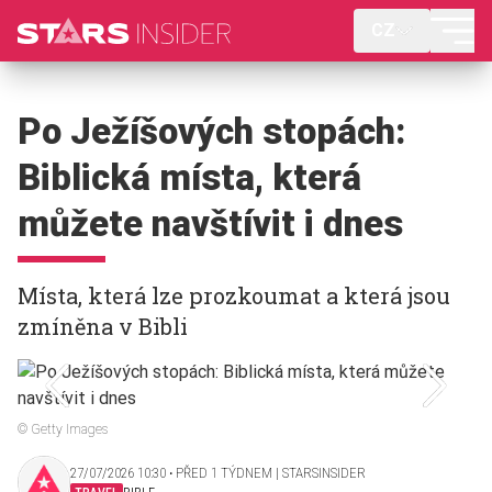
CZ
Po Ježíšových stopách:
Biblická místa, která
můžete navštívit i dnes
Místa, která lze prozkoumat a která jsou
zmíněna v Bibli
© Getty Images
27/07/2026 10:30 ‧ PŘED 1 TÝDNEM | STARSINSIDER