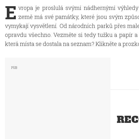
E
vropa je proslulá svými nádhernými výhledy
země má své památky, které jsou svým způso
vymykají vysvětlení. Od národních parků přes mal
opravdu všechno. Vezměte si tedy tužku a papír a z
která místa se dostala na seznam? Klikněte a prozk
REC