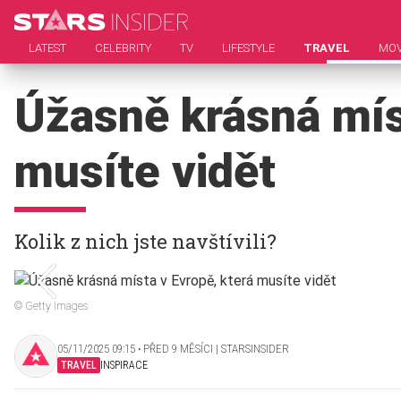
LATEST
CELEBRITY
TV
LIFESTYLE
TRAVEL
MOV
Úžasně krásná mís
musíte vidět
Kolik z nich jste navštívili?
© Getty Images
05/11/2025 09:15 ‧ PŘED 9 MĚSÍCI | STARSINSIDER
TRAVEL
INSPIRACE