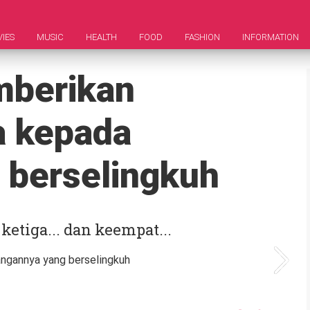
IES
MUSIC
HEALTH
FOOD
FASHION
INFORMATION
mberikan
a kepada
 berselingkuh
tiga... dan keempat...