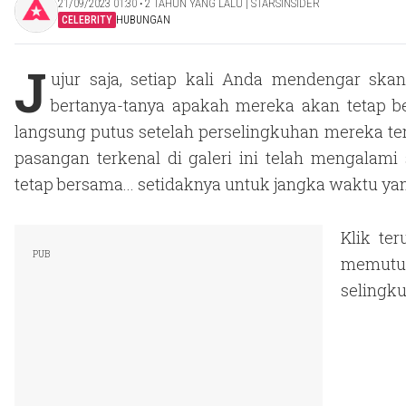
21/09/2023 01:30 ‧ 2 TAHUN YANG LALU | STARSINSIDER
CELEBRITY
HUBUNGAN
J
ujur saja, setiap kali Anda mendengar skan
bertanya-tanya apakah mereka akan tetap be
langsung putus setelah perselingkuhan mereka ter
pasangan terkenal di galeri ini telah mengalami
tetap bersama... setidaknya untuk jangka waktu yan
Klik te
memutus
selingku