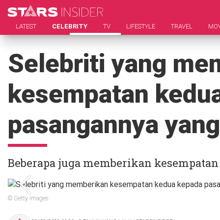
LATEST
CELEBRITY
TV
LIFESTYLE
TRAVEL
MOV
Selebriti yang me
kesempatan kedu
pasangannya yang
Beberapa juga memberikan kesempatan ke
© Getty Images