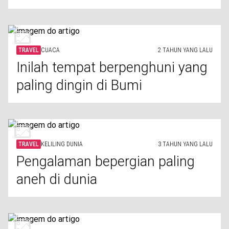
TRAVEL
CUACA
2 TAHUN YANG LALU
Inilah tempat berpenghuni yang
paling dingin di Bumi
TRAVEL
KELILING DUNIA
3 TAHUN YANG LALU
Pengalaman bepergian paling
aneh di dunia