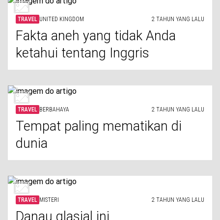
TRAVEL
UNITED KINGDOM
2 TAHUN YANG LALU
Fakta aneh yang tidak Anda
ketahui tentang Inggris
TRAVEL
BERBAHAYA
2 TAHUN YANG LALU
Tempat paling mematikan di
dunia
TRAVEL
MISTERI
2 TAHUN YANG LALU
Danau glasial ini