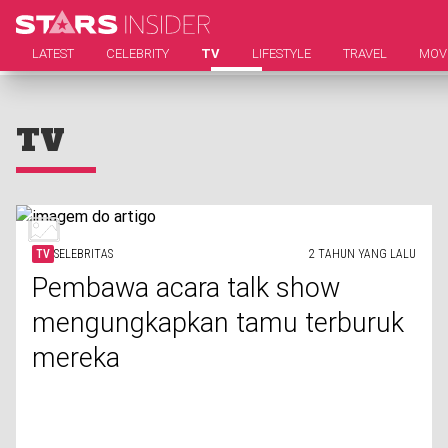
LATEST
CELEBRITY
TV
LIFESTYLE
TRAVEL
MOV
TV
TV
SELEBRITAS
2 TAHUN YANG LALU
Pembawa acara talk show
mengungkapkan tamu terburuk
mereka