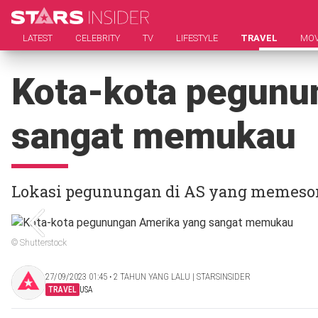
LATEST
CELEBRITY
TV
LIFESTYLE
TRAVEL
MOV
Kota-kota pegunu
sangat memukau
Lokasi pegunungan di AS yang memeson
© Shutterstock
27/09/2023 01:45 ‧ 2 TAHUN YANG LALU | STARSINSIDER
TRAVEL
USA