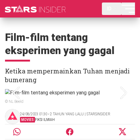
ID
Film-film tentang
eksperimen yang gagal
Ketika mempermainkan Tuhan menjadi
bumerang
© NL Beeld
24/08/2023 01:30 ‧ 2 TAHUN YANG LALU | STARSINSIDER
MOVIES
FIKSI ILMIAH