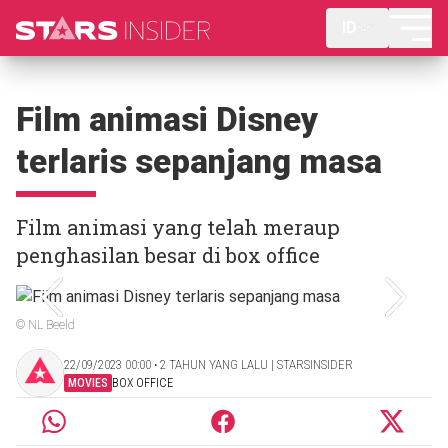
ID
Film animasi Disney
terlaris sepanjang masa
Film animasi yang telah meraup
penghasilan besar di box office
© NL Beeld
22/09/2023 00:00 ‧ 2 TAHUN YANG LALU | STARSINSIDER
MOVIES
BOX OFFICE