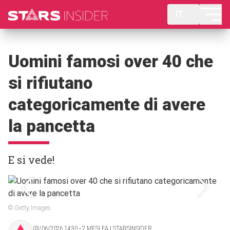
IT
Uomini famosi over 40 che
si rifiutano
categoricamente di avere
la pancetta
E si vede!
© Getty Images
03/06/2026 14:30 ‧ 2 MESI FA | STARSINSIDER