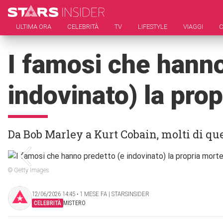
ULTIMA ORA
CELEBRITÀ
TV
LIFESTYLE
VIAGGI
C
I famosi che hanno
indovinato) la pro
Da Bob Marley a Kurt Cobain, molti di ques
© Getty Images
12/06/2026 14:45 ‧ 1 MESE FA | STARSINSIDER
CELEBRITÀ
MISTERO