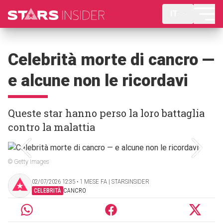
IT
Celebrità morte di cancro —
e alcune non le ricordavi
Queste star hanno perso la loro battaglia
contro la malattia
© Getty Images
02/07/2026 12:35 ‧ 1 MESE FA | STARSINSIDER
CELEBRITÀ
CANCRO