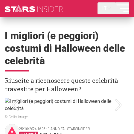
IT
I migliori (e peggiori)
costumi di Halloween delle
celebrità
Riuscite a riconoscere queste celebrità
travestite per Halloween?
© Getty Images
25/10/2024 16:06 ‧ 1 ANNO FA | STARSINSIDER