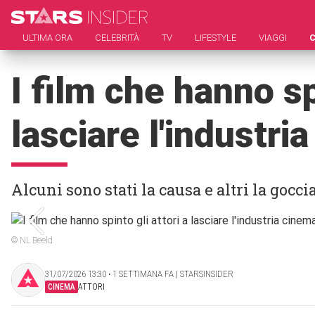
ULTIMA ORA
CELEBRITÀ
TV
LIFESTYLE
VIAGGI
I film che hanno sp
lasciare l'industri
Alcuni sono stati la causa e altri la gocci
© NL Beeld
31/07/2026 13:30 ‧ 1 SETTIMANA FA | STARSINSIDER
CINEMA
ATTORI