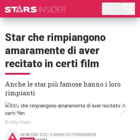
IT
Star che rimpiangono
amaramente di aver
recitato in certi film
Anche le star più famose hanno i loro
rimpianti
© Getty Images
04/08/2026 12:20 ‧ 3 GIORNI FA | STARSINSIDER