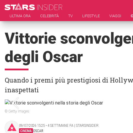
ULTIMA ORA
CELEBRITÀ
TV
LIFESTYLE
VIAGGI
Vittorie sconvolgen
degli Oscar
Quando i premi più prestigiosi di Hollyw
inaspettati
© Getty Images
09/07/2026 15:25 ‧ 4 SETTIMANE FA | STARSINSIDER
CINEMA
OSCAR