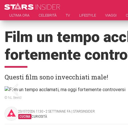
ULTIMA ORA
CELEBRITÀ
TV
LIFESTYLE
VIAGGI
C
Film un tempo acc
fortemente contro
Questi film sono invecchiati male!
© NL Beeld
23/07/2026 11:30 ‧ 2 SETTIMANE FA | STARSINSIDER
CUCINA
CURIOSITÀ