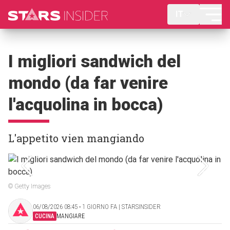
IT
I migliori sandwich del
mondo (da far venire
l'acquolina in bocca)
L'appetito vien mangiando
© Getty Images
06/08/2026 08:45 ‧ 1 GIORNO FA | STARSINSIDER
CUCINA
MANGIARE