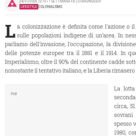
24/07/2026 12:10 ‧ 1 SETTIMANA FA | STARSINSIDER
LIFESTYLE
COLONIALISMO
L
a colonizzazione è definita come l'azione o il
sulle popolazioni indigene di un'area. In nes
parliamo dell'invasione, l'occupazione, la division
delle potenze europee tra il 1881 e il 1914. In q
Imperialismo, oltre il 90% del continente cadde sotto
nonostante il tentativo italiano, e la Liberia rimaser
La lott
seconda
circa, 5
sovrani
spesso v
1980, co