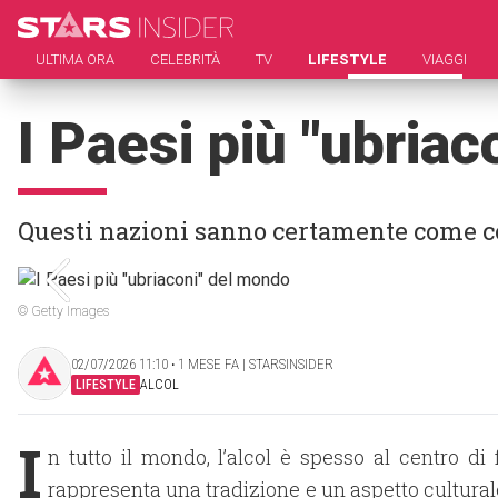
ULTIMA ORA
CELEBRITÀ
TV
LIFESTYLE
VIAGGI
I Paesi più "ubria
Questi nazioni sanno certamente come c
© Getty Images
02/07/2026 11:10 ‧ 1 MESE FA | STARSINSIDER
LIFESTYLE
ALCOL
I
n tutto il mondo, l’alcol è spesso al centro d
rappresenta una tradizione e un aspetto culturale