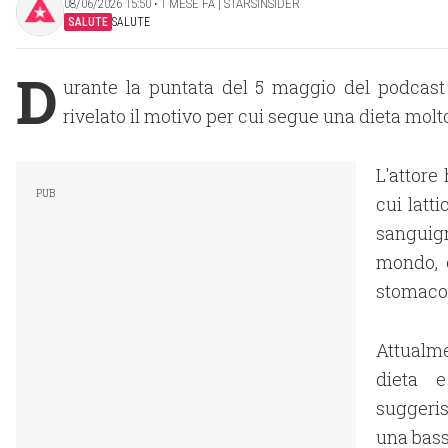
08/06/2026 15:50 ‧ 1 MESE FA | STARSINSIDER
SALUTE
SALUTE
D
urante la puntata del 5 maggio del podcast
rivelato il motivo per cui segue una dieta molto 
L'attore
cui latt
sanguig
mondo, 
stomaco
Attualme
dieta 
suggeris
una bass