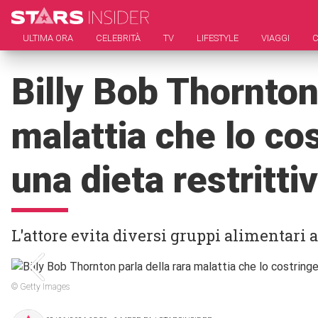
ULTIMA ORA
CELEBRITÀ
TV
LIFESTYLE
VIAGGI
C
Billy Bob Thornton 
malattia che lo co
una dieta restritti
L'attore evita diversi gruppi alimentari 
© Getty Images