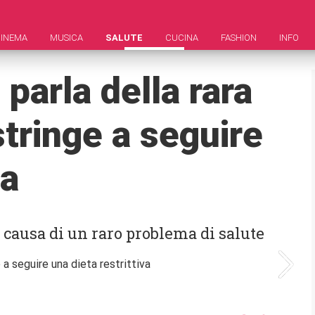
INEMA
MUSICA
SALUTE
CUCINA
FASHION
INFO
parla della rara
stringe a seguire
va
a causa di un raro problema di salute