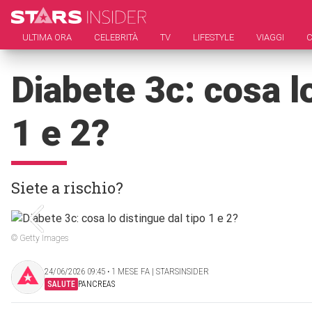
ULTIMA ORA
CELEBRITÀ
TV
LIFESTYLE
VIAGGI
C
Diabete 3c: cosa lo
1 e 2?
Siete a rischio?
© Getty Images
24/06/2026 09:45 ‧ 1 MESE FA | STARSINSIDER
SALUTE
PANCREAS