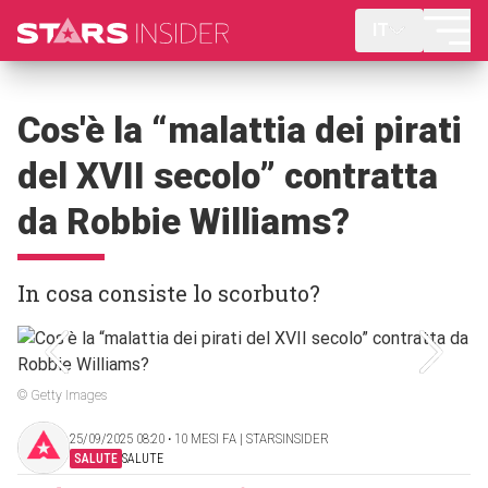
IT
Cos'è la “malattia dei pirati
del XVII secolo” contratta
da Robbie Williams?
In cosa consiste lo scorbuto?
© Getty Images
25/09/2025 08:20 ‧ 10 MESI FA | STARSINSIDER
SALUTE
SALUTE