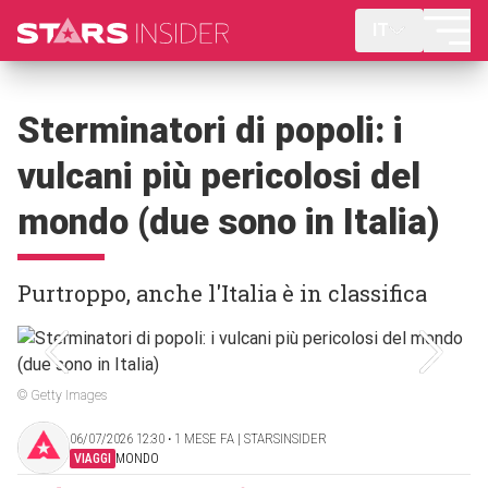
IT
Sterminatori di popoli: i
vulcani più pericolosi del
mondo (due sono in Italia)
Purtroppo, anche l'Italia è in classifica
© Getty Images
06/07/2026 12:30 ‧ 1 MESE FA | STARSINSIDER
VIAGGI
MONDO