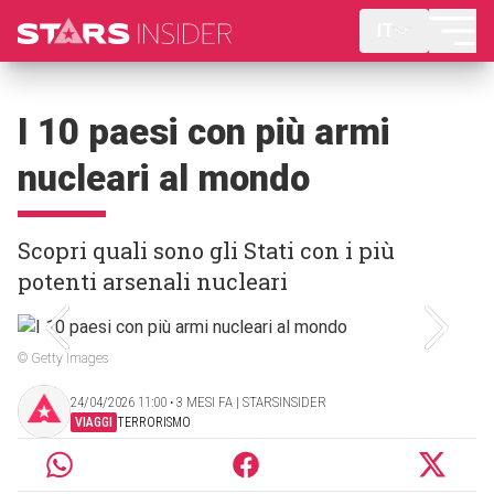
IT
I 10 paesi con più armi
nucleari al mondo
Scopri quali sono gli Stati con i più
potenti arsenali nucleari
© Getty Images
24/04/2026 11:00 ‧ 3 MESI FA | STARSINSIDER
VIAGGI
TERRORISMO