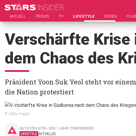
AKTUELL
PROMIS
TV
LIFESTYLE
REISEN
FILM
Verschärfte Krise
dem Chaos des Kr
Präsident Yoon Suk Yeol steht vor ein
die Nation protestiert
© Getty Images
06/12/2024 07:00 ‧ VOR 1 JAHR | STARSINSIDER
LIFESTYLE
AKTUELLES