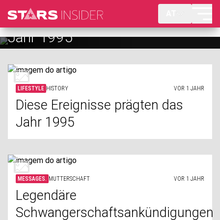
Legendäre
AT
Schwangerschaftsankündigunge
der Stars
LIFESTYLE
HISTORY
VOR 1 JAHR
Diese Ereignisse prägten das
Jahr 1995
MESSAGES.
MUTTERSCHAFT
VOR 1 JAHR
Legendäre
Schwangerschaftsankündigungen