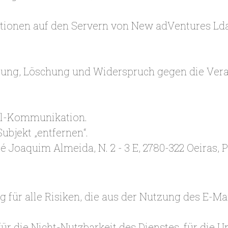
ationen auf den Servern von New adVentures Lda
igung, Löschung und Widerspruch gegen die Ver
ail-Kommunikation.
ubjekt „entfernen“.
sé Joaquim Almeida, N. 2 - 3 E, 2780-322 Oeiras, 
 für alle Risiken, die aus der Nutzung des E-Ma
ür die Nicht-Nutzbarkeit des Dienstes, für die 