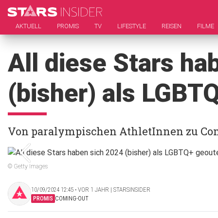
AKTUELL
PROMIS
TV
LIFESTYLE
REISEN
FILME
All diese Stars ha
(bisher) als LGBT
Von paralympischen AthletInnen zu Co
© Getty Images
10/09/2024 12:45 ‧ VOR 1 JAHR | STARSINSIDER
PROMIS
COMING-OUT