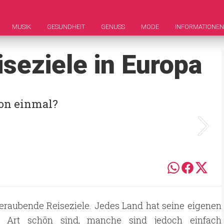
MUSIK
GESUNDHEIT
GENUSS
MODE
INFORMATIONEN
eziele in Europa
hon einmal?
eraubende Reiseziele. Jedes Land hat seine eigenen
e Art schön sind, manche sind jedoch einfach