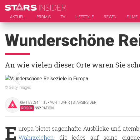
AKTUELL
PROMIS
TV
LIFESTYLE
REISEN
FILME
Wunderschöne Reis
An wie vielen dieser Orte waren Sie sc
© Getty Images
06/11/2024 11:15 ‧ VOR 1 JAHR | STARSINSIDER
REISEN
INSPIRATION
E
uropa bietet sagenhafte Ausblicke und atemb
Wahrzeichen
, die jedes auf seine eigen