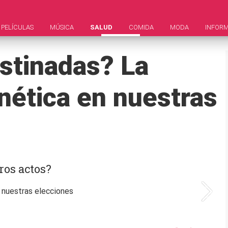
PELÍCULAS
MÚSICA
SALUD
COMIDA
MODA
INFOR
stinadas? La
enética en nuestras
ros actos?