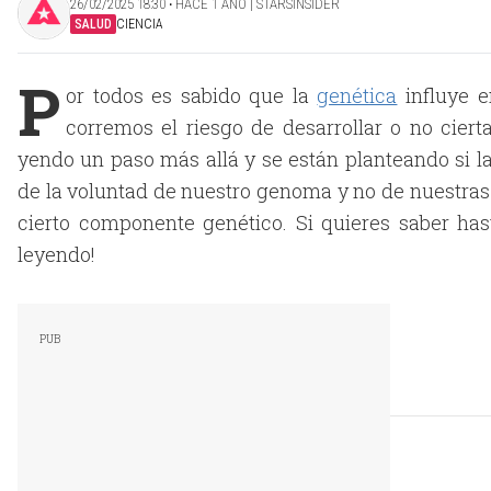
26/02/2025 18:30 ‧ HACE 1 AÑO | STARSINSIDER
SALUD
CIENCIA
P
or todos es sabido que la
genética
influye e
corremos el riesgo de desarrollar o no ciert
yendo un paso más allá y se están planteando si 
de la voluntad de nuestro genoma y no de nuestras i
cierto componente genético. Si quieres saber has
leyendo!