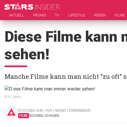
AKTUELL
PROMIS
TV
LIFESTYLE
REISEN
FILME
Diese Filme kann
sehen!
Manche Filme kann man nicht "zu oft" 
© NL Beeld
01/07/2026 16:45 ‧ VOR 1 MONAT | STARSINSIDER
FILME
NOCHMAL SCHAUEN